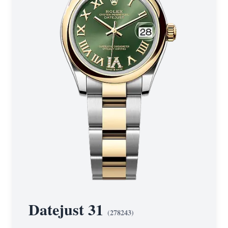
Datejust 31
(
278243
)